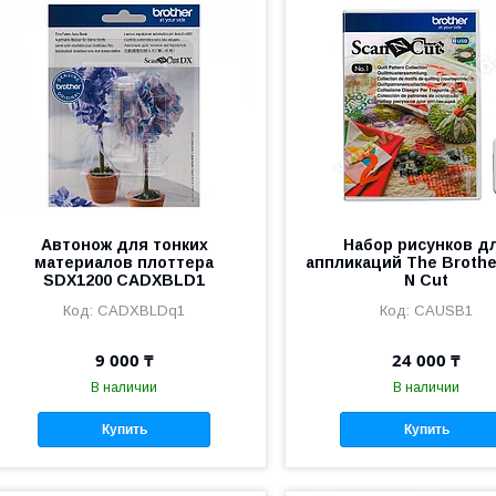
Автонож для тонких
Набор рисунков д
материалов плоттера
аппликаций The Brothe
SDX1200 CADXBLD1
N Cut
CADXBLDq1
CAUSB1
9 000 ₸
24 000 ₸
В наличии
В наличии
Купить
Купить