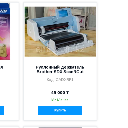
ля
Руллонный держатель
Brother SDX ScanNCut
CADXRF1
45 000 ₸
В наличии
Купить