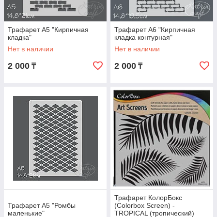
Трафарет А5 "Кирпичная
Трафарет А6 "Кирпичная
кладка"
кладка контурная"
Нет в наличии
Нет в наличии
2 000
2 000
₸
₸
Трафарет КолорБокс
Трафарет А5 "Ромбы
(Colorbox Screen) -
маленькие"
TROPICAL (тропический)