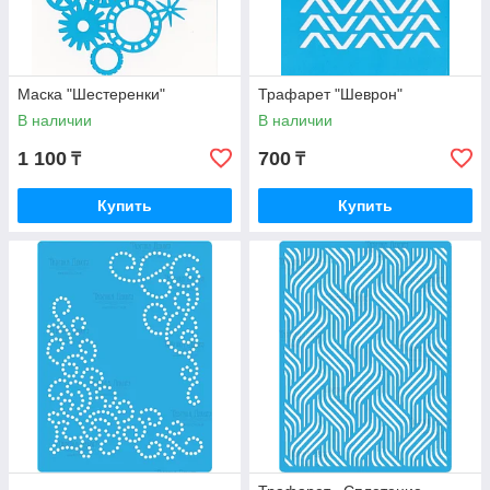
Маска "Шестеренки"
Трафарет "Шеврон"
В наличии
В наличии
1 100
700
₸
₸
Купить
Купить