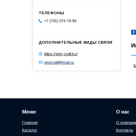
+7 (701) 076-78-88
И
https://emi-craft.kz/
emicraft@mail.ru
Меню
О нас
Главная
О компан
Каталог
Контакты