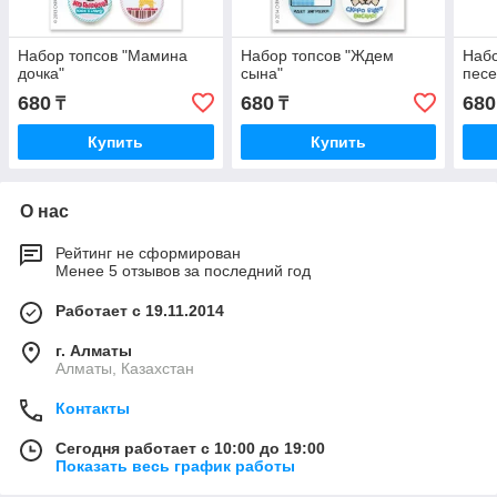
Набор топсов "Мамина
Набор топсов "Ждем
Набо
дочка"
сына"
песе
680
680
680
₸
₸
Купить
Купить
О нас
Рейтинг не сформирован
Менее 5 отзывов за последний год
Работает с 19.11.2014
г. Алматы
Алматы, Казахстан
Контакты
Сегодня работает с 10:00 до 19:00
Показать весь график работы