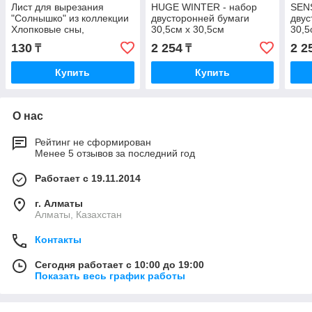
Лист для вырезания
HUGE WINTER - набор
SEN
"Солнышко" из коллекции
двусторонней бумаги
двус
Хлопковые сны,
30,5см х 30,5см
30,5
30,5х30,5см
130
2 254
2 2
₸
₸
Купить
Купить
О нас
Рейтинг не сформирован
Менее 5 отзывов за последний год
Работает с 19.11.2014
г. Алматы
Алматы, Казахстан
Контакты
Сегодня работает с 10:00 до 19:00
Показать весь график работы