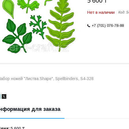
5 600 ₸
Нет в наличии
Код:
S
+7 (701) 076-78-88
абор ножей "Листва Shape", Spellbinders, S4-328
нформация для заказа
Цена:
5 600 ₸