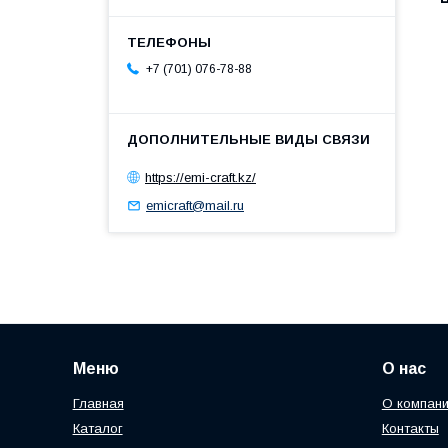
+7 (701) 076-78-88
https://emi-craft.kz/
emicraft@mail.ru
Меню
О нас
Главная
О компан
Каталог
Контакты