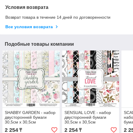
Условия возврата
Возврат товара в течение 14 дней по договоренности
Все условия возврата
Подобные товары компании
SHABBY GARDEN - набор
SENSUAL LOVE - набор
SCA
двусторонней бумаги
двусторонней бумаги
набо
30,5см х 30,5см
30,5см х 30,5см
бума
2 254
2 254
2 2
₸
₸