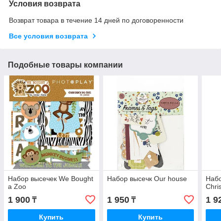
Условия возврата
Возврат товара в течение 14 дней по договоренности
Все условия возврата
Подобные товары компании
Набор высечек We Bought
Набор высечк Our house
Набо
a Zoo
Chri
1 900
1 950
1 9
₸
₸
Купить
Купить