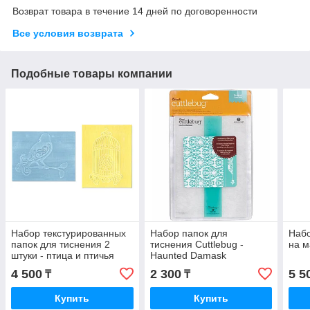
Возврат товара в течение 14 дней по договоренности
Все условия возврата
Подобные товары компании
Набор текстурированных
Набор папок для
Набо
папок для тиснения 2
тиснения Cuttlebug -
на 
штуки - птица и птичья
Haunted Damask
клетка от Джен Филипс.
4 500
2 300
5 5
₸
₸
Купить
Купить