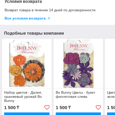
Условия возврата
Возврат товара в течение 14 дней по договоренности
Все условия возврата
Подобные товары компании
Набор цветов - Далия,
Bo Bunny Цветы - букет
Цвет
оранжевый урожай Bo
фиолетовая слива
зеле
Bunny
1 500
1 500
1 5
₸
₸