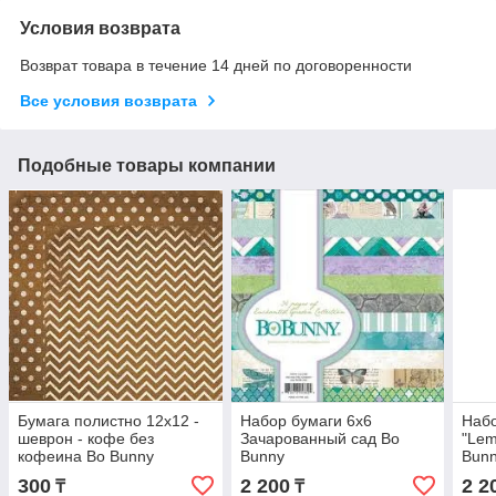
Условия возврата
Возврат товара в течение 14 дней по договоренности
Все условия возврата
Подобные товары компании
Бумага полистно 12х12 -
Набор бумаги 6х6
Набо
шеврон - кофе без
Зачарованный сад Bo
"Lem
кофеина Bo Bunny
Bunny
Bun
300
2 200
2 2
₸
₸