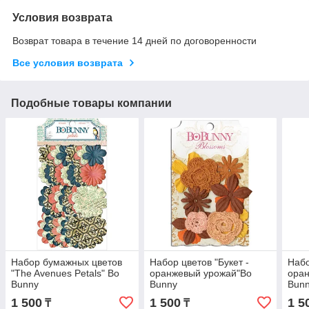
Условия возврата
Возврат товара в течение 14 дней по договоренности
Все условия возврата
Подобные товары компании
Набор бумажных цветов
Набор цветов "Букет -
Набо
"The Avenues Petals" Bo
оранжевый урожай"Bo
ора
Bunny
Bunny
Bun
1 500
1 500
1 5
₸
₸