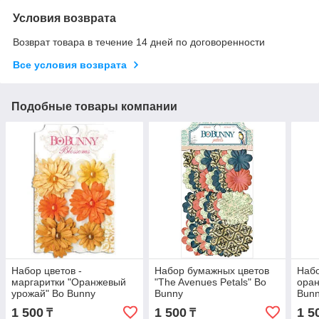
Условия возврата
Возврат товара в течение 14 дней по договоренности
Все условия возврата
Подобные товары компании
Набор цветов -
Набор бумажных цветов
Набо
маргаритки "Оранжевый
"The Avenues Petals" Bo
ора
урожай" Bo Bunny
Bunny
Bun
1 500
1 500
1 5
₸
₸