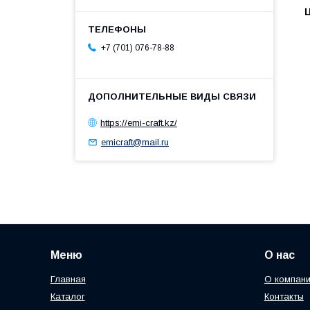
+7 (701) 076-78-88
https://emi-craft.kz/
emicraft@mail.ru
Меню
О нас
Главная
О компан
Каталог
Контакты