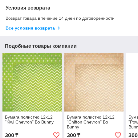
Условия возврата
Возврат товара в течение 14 дней по договоренности
Все условия возврата
Подобные товары компании
Бумага полистно 12х12
Бумага полистно 12х12
Бума
"Kiwi Chevron" Bo Bunny
"Chiffon Chevron" Bo
"Pow
Bunny
Bun
300
300
300
₸
₸