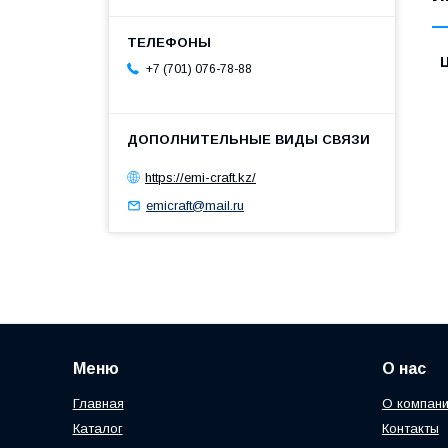
+7 (701) 076-78-88
https://emi-craft.kz/
emicraft@mail.ru
Меню
О нас
Главная
О компан
Каталог
Контакты