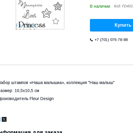
В наличии
Код:
FD401
Купить
+7 (701) 076-78-88
абор штампов «Наша малышка», коллекция "Наш малыш"
азмер: 10,5х10,5 см
роизводитель F
leur
Design
нформация для заказа