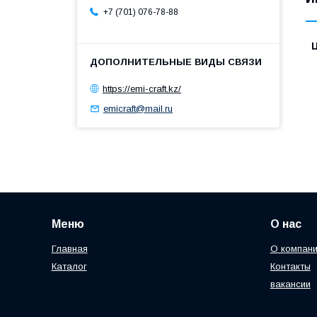
+7 (701) 076-78-88
https://emi-craft.kz/
emicraft@mail.ru
Меню
О нас
Главная
О компан
Каталог
Контакты
вакансии