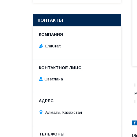
КОНТАКТЫ
EmiCraft
Светлана
Н
Р
П
Алматы, Казахстан
И