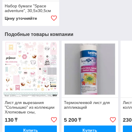
Набор бумаги "Space
adventure", 30,5х30,5см
Цену уточняйте
Подобные товары компании
Лист для вырезания
Термоклеевой лист для
Лист
"Солнышко" из коллекции
аппликаций
колл
Хлопковые сны,
30,5х30,5см
130
5 200
230
₸
₸
Купить
Купить