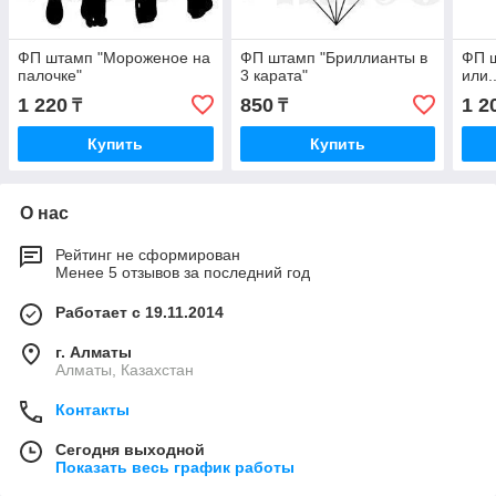
ФП штамп "Мороженое на
ФП штамп "Бриллианты в
ФП 
палочке"
3 карата"
или..
1 220
850
1 2
₸
₸
Купить
Купить
О нас
Рейтинг не сформирован
Менее 5 отзывов за последний год
Работает с 19.11.2014
г. Алматы
Алматы, Казахстан
Контакты
Сегодня выходной
Показать весь график работы