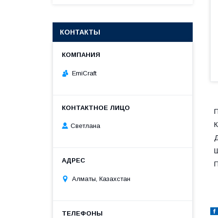
КОНТАКТЫ
EmiCraft
П
К
Светлана
Д
Ш
П
Алматы, Казахстан