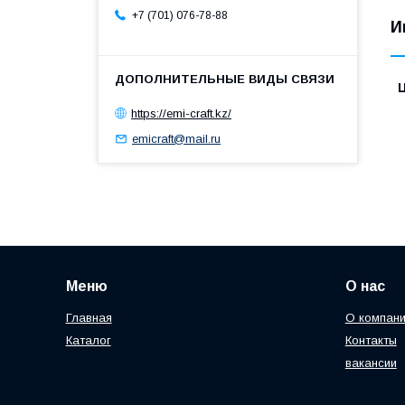
+7 (701) 076-78-88
И
https://emi-craft.kz/
emicraft@mail.ru
Меню
О нас
Главная
О компан
Каталог
Контакты
вакансии