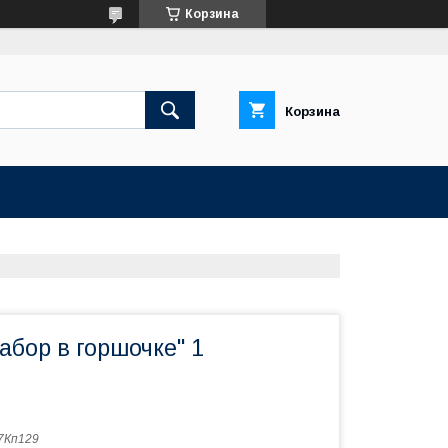
Корзина
Корзина
бор в горшочке" 1
7Кп129