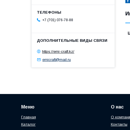
И
+7 (701) 076-78-88
https://emi-craft.kz/
emicraft@mail.ru
Меню
О нас
Главная
О компан
Каталог
Контакты