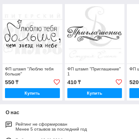
ФП штамп "Люблю тебя
ФП штамп "Приглашение"
ФП ш
больше"
1
550
410
520
₸
₸
Купить
Купить
О нас
Рейтинг не сформирован
Менее 5 отзывов за последний год