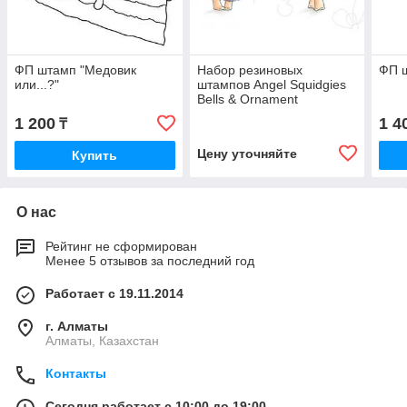
ФП штамп "Медовик
Набор резиновых
ФП ш
или...?"
штампов Angel Squidgies
Bells & Ornament
1 200
1 4
₸
Цену уточняйте
Купить
О нас
Рейтинг не сформирован
Менее 5 отзывов за последний год
Работает с 19.11.2014
г. Алматы
Алматы, Казахстан
Контакты
Сегодня работает с 10:00 до 19:00