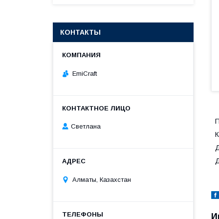
КОНТАКТЫ
EmiCraft
П
Светлана
К
Д
Д
Алматы, Казахстан
И