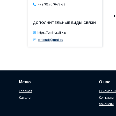
+7 (701) 076-78-88
https://emi-craft.kz/
emicraft@mail.ru
Меню
О нас
Главная
О компан
Каталог
Контакты
вакансии