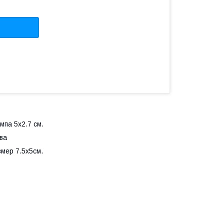
па 5х2.7 см.
ва
мер 7.5х5см.