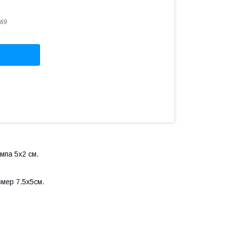
69
мпа 5х2 см.
мер 7.5х5см.