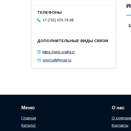
И
+7 (701) 076-78-88
https://emi-craft.kz/
emicraft@mail.ru
Меню
О нас
Главная
О компан
Каталог
Контакты