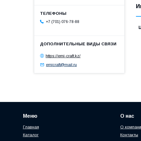
И
+7 (701) 076-78-88
https://emi-craft.kz/
emicraft@mail.ru
Меню
О нас
Главная
О компан
Каталог
Контакты