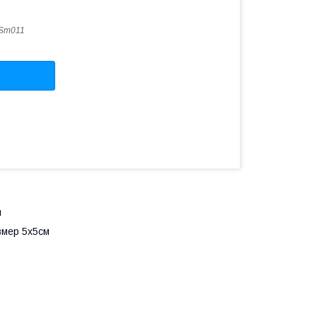
Sm011
м
змер 5х5см