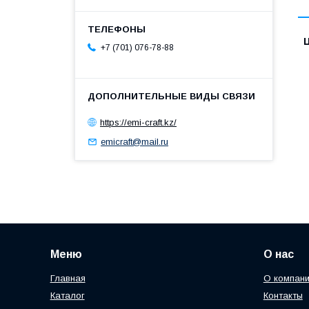
+7 (701) 076-78-88
https://emi-craft.kz/
emicraft@mail.ru
Меню
О нас
Главная
О компан
Каталог
Контакты