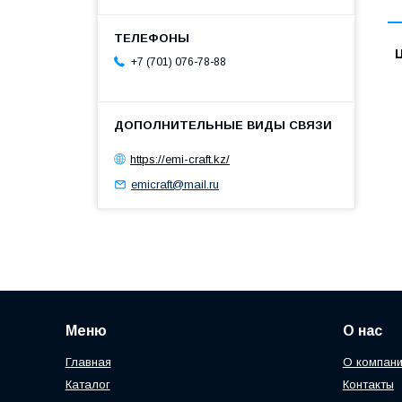
+7 (701) 076-78-88
https://emi-craft.kz/
emicraft@mail.ru
Меню
О нас
Главная
О компан
Каталог
Контакты