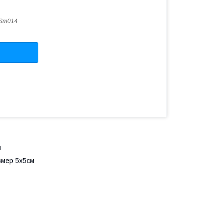
Sm014
м
змер 5х5см