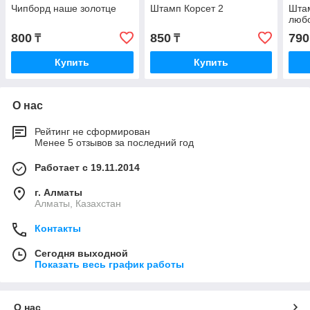
Чипборд наше золотце
Штамп Корсет 2
Шта
люб
800
850
790
₸
₸
Купить
Купить
О нас
Рейтинг не сформирован
Менее 5 отзывов за последний год
Работает с 19.11.2014
г. Алматы
Алматы, Казахстан
Контакты
Сегодня выходной
Показать весь график работы
О нас