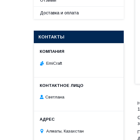
Отзывы
Доставка и оплата
КОНТАКТЫ
EmiCraft
Светлана
Н
1
С
з
Алматы, Казахстан
П
д