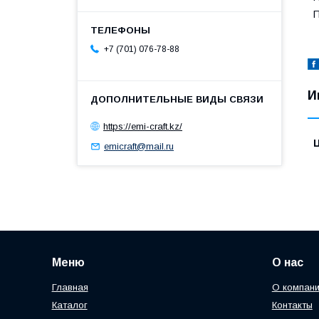
П
+7 (701) 076-78-88
И
https://emi-craft.kz/
emicraft@mail.ru
Меню
О нас
Главная
О компан
Каталог
Контакты