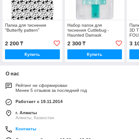
Папка для тиснения
Набор папок для
Папк
"Butterfly pattern"
тиснения Cuttlebug -
3D 
Haunted Damask
FOU
2 200
2 300
3 1
₸
₸
Купить
Купить
О нас
Рейтинг не сформирован
Менее 5 отзывов за последний год
Работает с 19.11.2014
г. Алматы
Алматы, Казахстан
Контакты