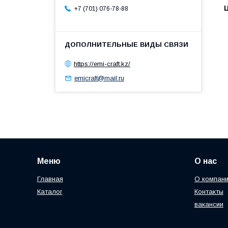
+7 (701) 076-78-88
https://emi-craft.kz/
emicraft@mail.ru
Меню
О нас
Главная
О компан
Каталог
Контакты
вакансии