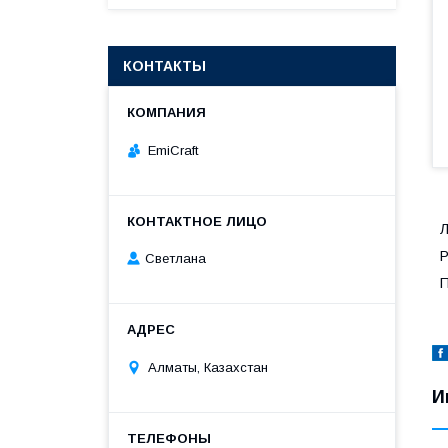
КОНТАКТЫ
EmiCraft
Л
Р
Светлана
П
Алматы, Казахстан
И