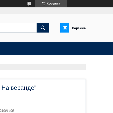
Корзина
Корзина
"На веранде"
D1006405