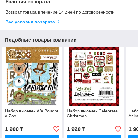
Условия возврата
Возврат товара в течение 14 дней по договоренности
Все условия возврата
Подобные товары компании
Набор высечек We Bought
Набор высечек Celebrate
Набо
a Zoo
Christmas
Anim
1 900
1 920
1 9
₸
₸