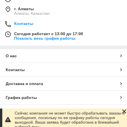
г. Алматы
Алматы, Казахстан
Контакты
Сегодня работает с 13:00 до 17:00
Показать весь график работы
О нас
Контакты
Доставка и оплата
График работы
Полная версия сайта
Сейчас компания не может быстро обрабатывать заказы и
сообщения, поскольку по ее графику работы сегодня
выходной. Ваша заявка будет обработана в ближайший
Сайт создан на маркетплейсе
Satu.kz
рабочий день.