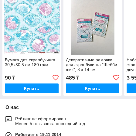
Бумага для скрапбукинга
Декоративные рамочки
Набо
30,5х30,5 см 180 гр/м
для скрапбукинга "Шебби
скра
шик", 8 х 14 см
двус
наза
90
485
3 5
₸
₸
Купить
Купить
О нас
Рейтинг не сформирован
Менее 5 отзывов за последний год
Работает с 19.11.2014