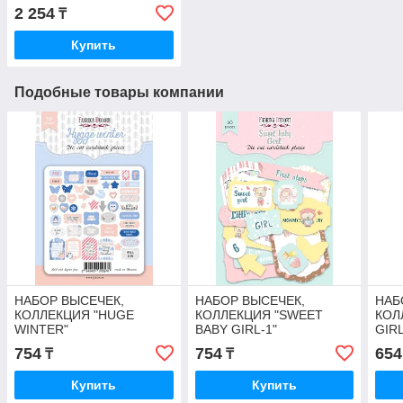
2 254
₸
Купить
Подобные товары компании
НАБОР ВЫСЕЧЕК,
НАБОР ВЫСЕЧЕК,
НАБ
КОЛЛЕКЦИЯ "HUGE
КОЛЛЕКЦИЯ "SWEET
КОЛ
WINTER"
BABY GIRL-1"
GIRL
754
754
654
₸
₸
Купить
Купить