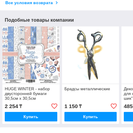
Все условия возврата
Подобные товары компании
HUGE WINTER - набор
Брадсы металлические
Деко
двусторонней бумаги
для 
30,5см х 30,5см
шик"
2 254
1 150
485
₸
₸
Купить
Купить