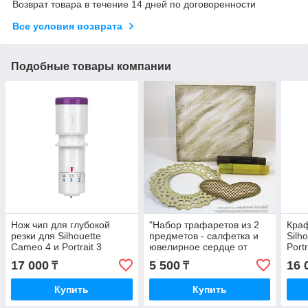
Возврат товара в течение 14 дней по договоренности
Все условия возврата
Подобные товары компании
Нож чип для глубокой
"Набор трафаретов из 2
Краф
резки для Silhouette
предметов - салфетка и
Silh
Cameo 4 и Portrait 3
ювелирное сердце от
Portr
Пестрого кота.
17 000
5 500
16 
₸
₸
Купить
Купить