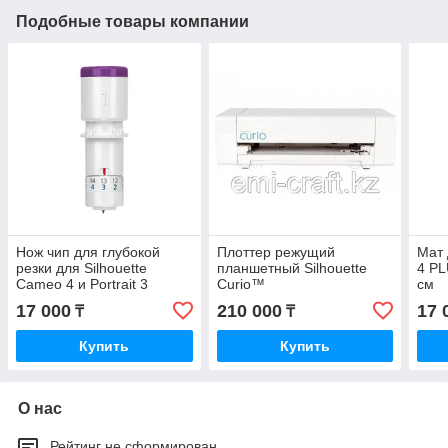
Подобные товары компании
Нож чип для глубокой
Плоттер режущий
Мат 
резки для Silhouette
планшетный Silhouette
4 PL
Cameo 4 и Portrait 3
Curio™
см
17 000
210 000
17 
₸
₸
Купить
Купить
О нас
Рейтинг не сформирован