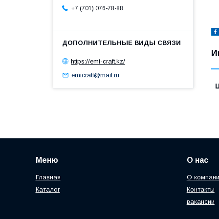
+7 (701) 076-78-88
И
https://emi-craft.kz/
emicraft@mail.ru
Меню
О нас
Главная
О компан
Каталог
Контакты
вакансии