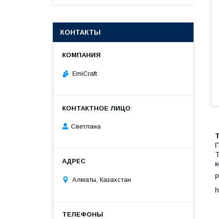
КОНТАКТЫ
EmiCraft
Светлана
П
Т
к
Р
Алматы, Казахстан
h